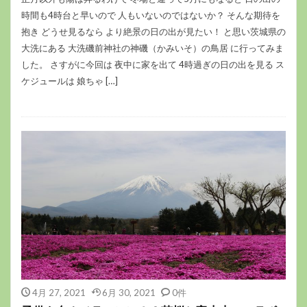
時間も4時台と早いので 人もいないのではないか？ そんな期待を
抱き どうせ見るなら より絶景の日の出が見たい！ と思い茨城県の
大洗にある 大洗磯前神社の神磯（かみいそ）の鳥居 に行ってみま
した。 さすがに今回は 夜中に家を出て 4時過ぎの日の出を見る ス
ケジュールは 娘ちゃ […]
4月 27, 2021
6月 30, 2021
0件