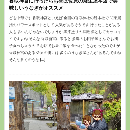
香取神宮に行ったらお昼は佐原の麻生屋本店で美
味しいうなぎがオススメ
ども中爺です 香取神宮といえば 全国の香取神社の総本社で 関東屈
指のパワースポットとして 人気があるそうです 行ったことがある
人も 多いんじゃないでしょうか 黒漆塗りの拝殿 凛としてカッコイ
イですよね そんな 香取新宮に来ると 参道のお団子屋さんで お団
子食べちゃうので お店でお昼ご飯を 食べたことなかったのですが
香取神宮のある 佐原の街には 多くのうなぎ屋さんが あるんですね
そんな多くのうな […]