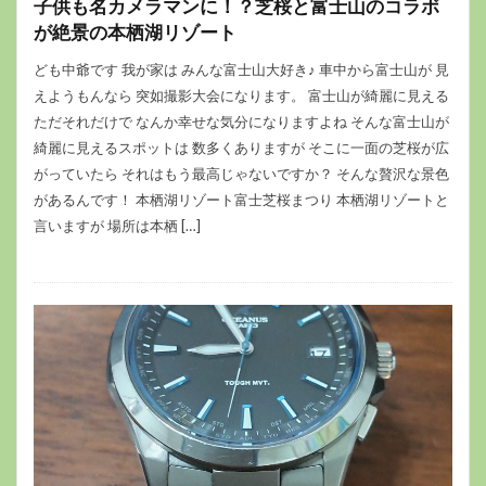
子供も名カメラマンに！？芝桜と富士山のコラボ
が絶景の本栖湖リゾート
ども中爺です 我が家は みんな富士山大好き♪ 車中から富士山が 見
えようもんなら 突如撮影大会になります。 富士山が綺麗に見える
ただそれだけで なんか幸せな気分になりますよね そんな富士山が
綺麗に見えるスポットは 数多くありますが そこに一面の芝桜が広
がっていたら それはもう最高じゃないですか？ そんな贅沢な景色
があるんです！ 本栖湖リゾート富士芝桜まつり 本栖湖リゾートと
言いますが 場所は本栖 […]