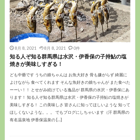
8月 8, 2021
8月 8, 2021
0件
知る人ぞ知る群馬県は水沢・伊香保の子持鮎の塩
焼きが美味しすぎる！
ども中爺です うちの娘ちゃんは お魚大好き 骨も嫌がらず 綺麗に
よけながら 食べてくれます そんな魚好きの娘ちゃんが また食べた
ーーい！！ とせがみ続けている逸品が 群馬県の水沢・伊香保にあ
ります！ 知る人ぞ知る群馬県は水沢・伊香保の子持鮎の塩焼きが
美味しすぎる！ この美味しさ 皆さんに知ってほしいような 知って
ほしくないような。。。 でもブログにしちゃいます（汗 群馬県の
有名温泉地 伊香保温泉の […]