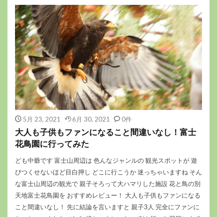
5月 23, 2021
6月 30, 2021
0件
大人も子供もファンになること間違いなし！富士
花鳥園に行ってみた
ども中爺です 富士山周辺は 色んなジャンルの 観光スポットが 遊
びつくせないほど目白押し どこに行こうか 迷っちゃいますね そん
な富士山周辺の観光で 親子そろって大ハマリした施設 花と鳥の別
天地富士花鳥園を おすすめレビュー！ 大人も子供もファンになる
こと間違いなし！ 先に結論を言いますと 親子3人 完全にファンに