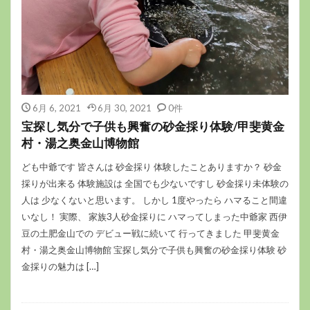
6月 6, 2021
6月 30, 2021
0件
宝探し気分で子供も興奮の砂金採り体験/甲斐黄金
村・湯之奥金山博物館
ども中爺です 皆さんは 砂金採り 体験したことありますか？ 砂金
採りが出来る 体験施設は 全国でも少ないですし 砂金採り未体験の
人は 少なくないと思います。 しかし 1度やったら ハマること間違
いなし！ 実際、 家族3人砂金採りに ハマってしまった中爺家 西伊
豆の土肥金山での デビュー戦に続いて 行ってきました 甲斐黄金
村・湯之奥金山博物館 宝探し気分で子供も興奮の砂金採り体験 砂
金採りの魅力は […]