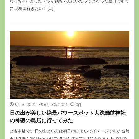
なっちゃいました（わら 娘ちゃんにいたっては 行った翌日にすで
に 花鳥園行きたい！ […]
5月 5, 2021
6月 30, 2021
0件
日の出が美しい絶景パワースポット大洗磯前神社
の神磯の鳥居に行ってみた
ども中爺です 日の出といえば初日の出 というイメージですが 当然
正月以外も陽は昇るわけで 冬場と違って5月にもなると 日の出の