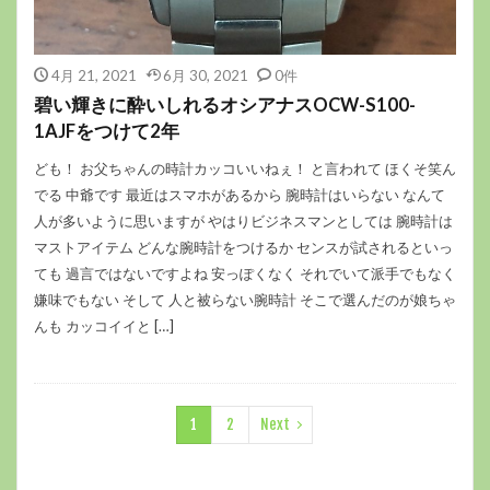
4月 21, 2021
6月 30, 2021
0件
碧い輝きに酔いしれるオシアナスOCW-S100-
1AJFをつけて2年
ども！ お父ちゃんの時計カッコいいねぇ！ と言われて ほくそ笑ん
でる 中爺です 最近はスマホがあるから 腕時計はいらない なんて
人が多いように思いますが やはりビジネスマンとしては 腕時計は
マストアイテム どんな腕時計をつけるか センスが試されるといっ
ても 過言ではないですよね 安っぽくなく それでいて派手でもなく
嫌味でもない そして 人と被らない腕時計 そこで選んだのが娘ちゃ
んも カッコイイと […]
1
2
Next