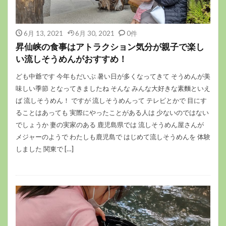
6月 13, 2021
6月 30, 2021
0件
昇仙峡の食事はアトラクション気分が親子で楽し
い流しそうめんがおすすめ！
ども中爺です 今年もだいぶ 暑い日が多くなってきて そうめんが美
味しい季節 となってきましたね そんな みんな大好きな素麵といえ
ば 流しそうめん！ ですが 流しそうめんって テレビとかで 目にす
ることはあっても 実際にやったことがある人は 少ないのではない
でしょうか 妻の実家のある 鹿児島県では 流しそうめん屋さんが
メジャーのようで わたしも鹿児島で はじめて流しそうめんを 体験
しました 関東で […]