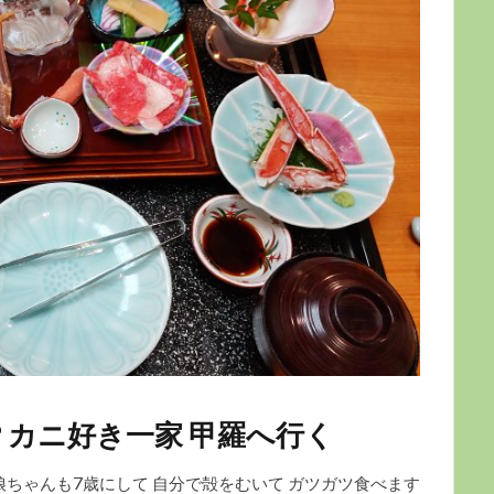
カニ好き一家 甲羅へ行く
 娘ちゃんも7歳にして 自分で殻をむいて ガツガツ食べます