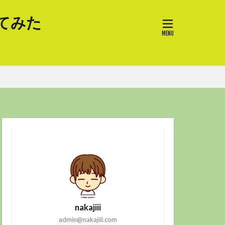
てみた
nakajiii
admin@nakajiii.com