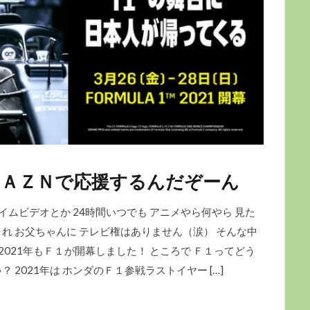
ＤＡＺＮで応援するんだぞーん
プライムビデオとか 24時間いつでも アニメやら何やら 見た
れ お父ちゃんに テレビ権はありません（涙） そんな中
に2021年もＦ１が開幕しました！ ところで Ｆ１ってどう
2021年は ホンダのＦ１参戦ラストイヤー […]