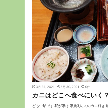
3月 31, 2021
6月 30, 2021
0件
カニはどこへ食べにいく？
ども中爺です 我が家は 家族3人 大のカニ好き