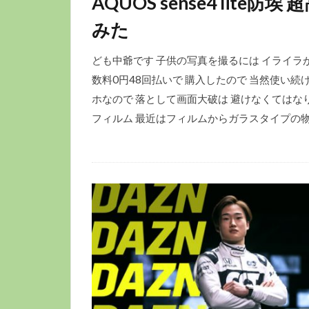
AQUOS sense4 lit
みた
ども中爺です 子供の写真を撮るには イライラが募る 
数料0円48回払いで 購入したので 当然使い続
ホなので 落として画面大破は 避けなくてはな
フィルム 最近はフィルムからガラスタイプの物が