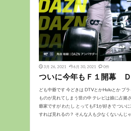
3月 26, 2021
6月 30, 2021
0件
ついに今年もＦ１開幕 
ども中爺です 今どきは DTVとかHuluとか 
ものが見れてしまう世の中 テレビは娘に占拠さ
爺家ですが わたし とってもF1が好きで つい
すれば見れるの？ そんな人も少なくないんじゃ？ 