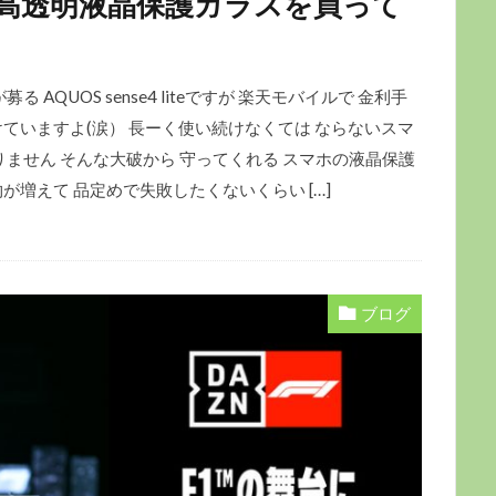
e防埃 超高透明液晶保護ガラスを買って
AQUOS sense4 liteですが 楽天モバイルで 金利手
けていますよ(涙） 長ーく使い続けなくては ならないスマ
りません そんな大破から 守ってくれる スマホの液晶保護
増えて 品定めで失敗したくないくらい […]
ブログ