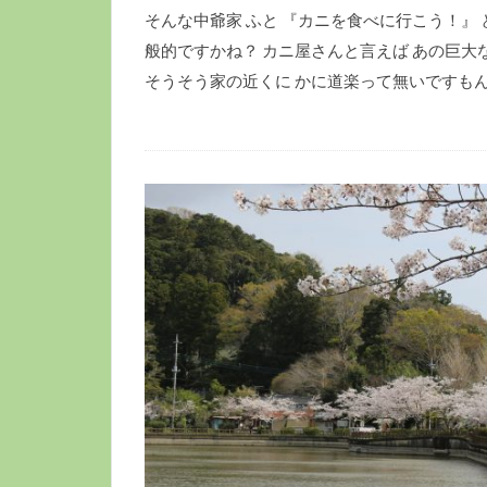
そんな中爺家 ふと 『カニを食べに行こう！』
般的ですかね？ カニ屋さんと言えば あの巨大
そうそう家の近くに かに道楽って無いですもんね