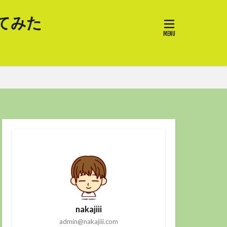
てみた
nakajiii
admin@nakajiii.com