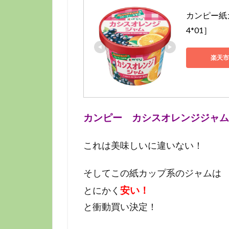
カンピー紙カ
4*01］
楽天市
カンピー カシスオレンジジャム
これは美味しいに違いない！
そしてこの紙カップ系のジャムは
安い！
とにかく
と衝動買い決定！