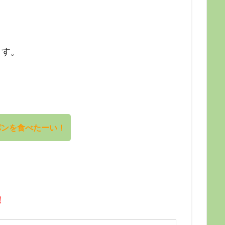
と
ます。
パンを食べたーい！
！